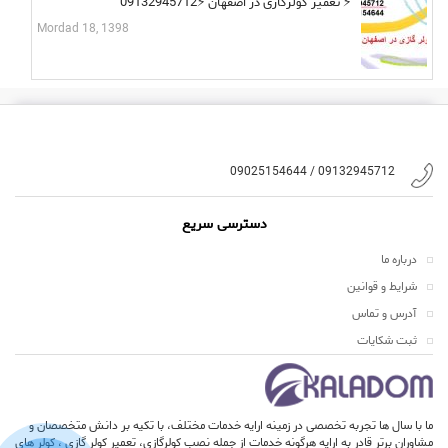
تعمیر کولرگازی در اصفهان ⚡09132945712 ⚡
Mordad 18, 1398
09132945712 / 09025154644
دسترسی سریع
درباره ما
شرایط و قوانین
آدرس و تماس
ثبت شکایات
ما با سال ها تجربه تخصصی در زمینه ارایه خدمات مختلف، با تکیه بر دانش متخصصان و
مشاوران برتر قادر به ارایه هرگونه خدمات از جمله نصب کولرگازی، تعمیر کولر گازی ، کولر های