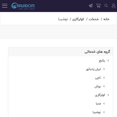
خانه
خدمات
کولرگازی
توشیبا
گروه
های خدماتی
پکیج
ایران رادیاتور
تاچی
بوتان
کولرگازی
مدیا
توشیبا